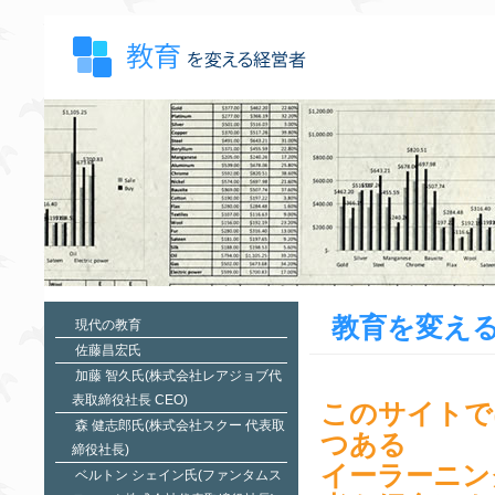
教育を変え
現代の教育
佐藤昌宏氏
加藤 智久氏(株式会社レアジョブ代
表取締役社長 CEO)
このサイトで
森 健志郎氏(株式会社スクー 代表取
つある
締役社長)
イーラーニン
ベルトン シェイン氏(ファンタムス